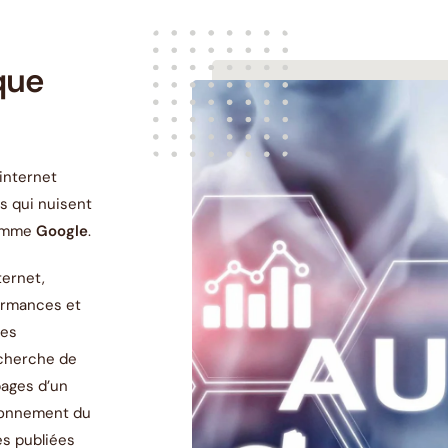
que
internet
s qui nuisent
comme
Google
.
ternet,
formances et
les
cherche de
pages d’un
tionnement du
es publiées