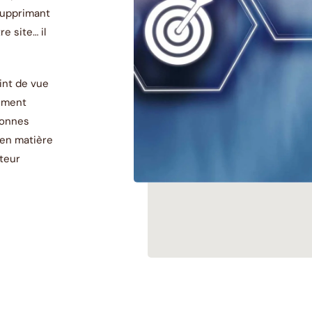
 supprimant
e site… il
oint de vue
cement
bonnes
en matière
ateur